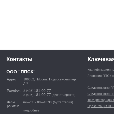
Контакты
Ключева
Квалификационны
ООО "ППСК"
Лицензия ППСК п
Адрес:
106052, г.Москва, Подсосенский пер.,
д.3
Свидетельство П
Телефон:
181-00-77
8 (495)
Свидетельство 
181-00-77
8 (495)
(диспетчерская)
Текущие тарифы 
пн—пт
9:00—18:30
(бухгалтерия)
Часы
работы:
Презентация ПП
подробнее