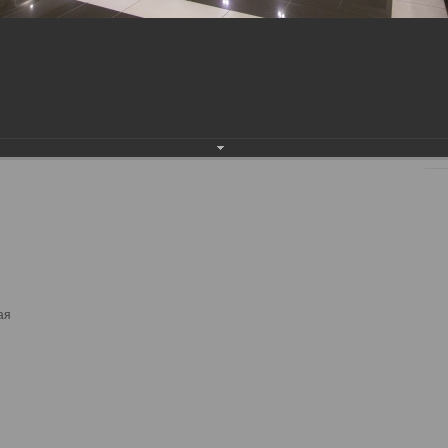
Ква
МК
13.
Пр
Обн
ком
Пре
ая