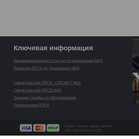
Ключевая информация
Квалификационный аттестат по управлению МКД
Лицензия ППСК по управлению МКД
Свидетельство ППСК - СРО МГУ ЖКХ
Свидетельство ППСК ИНН
Текущие тарифы по обслуживанию
Презентация ППСК
Сервис оплаты предоставлен
НКО «МОНЕТА» (ООО)