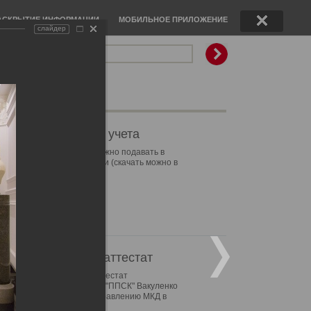
АСКРЫТИЕ ИНФОРМАЦИИ
МОБИЛЬНОЕ ПРИЛОЖЕНИЕ
слайдер
Поиск по сайту
овости ППСК
01.2021г
казания приборов учета
азания приборов учета можно подавать в
ем мобильном приложении (скачать можно в
le Store
или
Google Play)
01.2020г
алификационный аттестат
ан квалификационный аттестат
еральному директору ООО "ППСК" Вакуленко
ксандру Сергеевичу по управлению МКД в
скве.