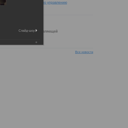
лификационный аттестат по управлению
Д
01.2020г
езентация ППСК
Слайд-шоу:
овлена презентация управляющей
пании ППСК.
зентация ППСК.pdf
Все новости