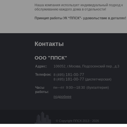
Наша компания использует индивидуальный подход к
обслуживанию каждого дома в отдельности!
Принцип работы УК “ППСК”- удовольствие в деталях!
Контакты
ООО "ППСК"
Адрес:
106052, г.Москва, Подсосенский пер., д.3
Телефон:
181-00-77
8 (495)
181-00-77
8 (495)
(диспетчерская)
пн—пт
9:00—18:30
(бухгалтерия)
Часы
работы:
подробнее
© Copyright ППСК 2013 - 2026