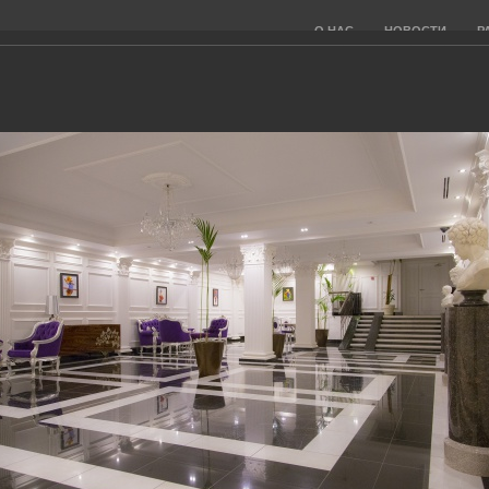
О НАС
НОВОСТИ
Р
 КОМПАНИЯ ООО "ППСК"
Пожалуйста, авторизуйтесь:
Н
Логин:
11.
По
Пароль:
Пок
наш
Запомнить меня на этом компьютере
App
Войти
Забыли свой пароль?
22.
Кв
Выд
ген
Але
г.Мо