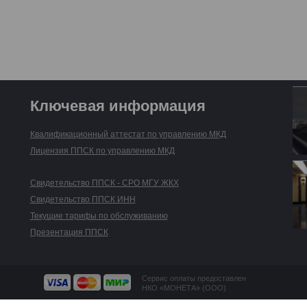
Ключевая информация
Квалификационный аттестат по управлению МКД
Лицензия ППСК по управлению МКД
Свидетельство ППСК - СРО МГУ ЖКХ
Свидетельство ППСК ИНН
Текущие тарифы по обслуживанию
Презентация ППСК
Сервис оплаты предоставлен
НКО «МОНЕТА» (ООО)