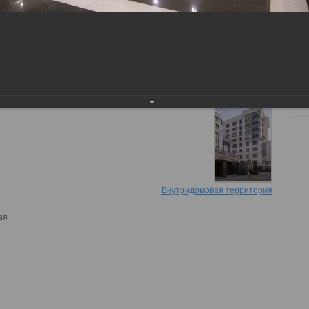
Ква
обслуживание и улучшение условий проживания с учетом
МК
персонального подхода к каждому собственнику.
Более подробно можно прочитать в разделе
О нас
.
13.
Пр
Ознакомьтесь, пожалуйста, с презентацией управляющей
компании ППСК -
Презентация ППСК.pdf
.
Обн
ком
Пре
Внутридомовая территория
ая