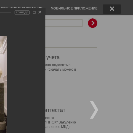
АСКРЫТИЕ ИНФОРМАЦИИ
МОБИЛЬНОЕ ПРИЛОЖЕНИЕ
слайдер
Поиск по сайту
овости ППСК
01.2021г
казания приборов учета
азания приборов учета можно подавать в
ем мобильном приложении (скачать можно в
le Store
или
Google Play)
01.2020г
алификационный аттестат
ан квалификационный аттестат
еральному директору ООО "ППСК" Вакуленко
ксандру Сергеевичу по управлению МКД в
скве.