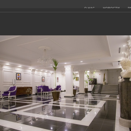
О НАС
НОВОСТИ
Р
 КОМПАНИЯ ООО "ППСК"
НАШИ ПРИНЦИПЫ
Н
11.
Профессионализм
По
Вместе с профессиональной командой административных,
Пок
финансовых и инженерных кадров мы принесем с собой
наш
весь накопленный опыт, разработанные регламенты,
App
существующую систему отчетности и адаптируем их к
Вашему проекту.
Финансовая открытость
Компания придерживается политики полной финансовой и
экономической прозрачности, что позволяет обеспечивать
22.
свободный доступ жителей к информации о деятельности
Кв
компании, тарифах и услугах, правилах начисления услуг.
Выд
ген
Ориентированность на клиента
Але
г.Мо
Деятельность нашей компании направлена на качественное