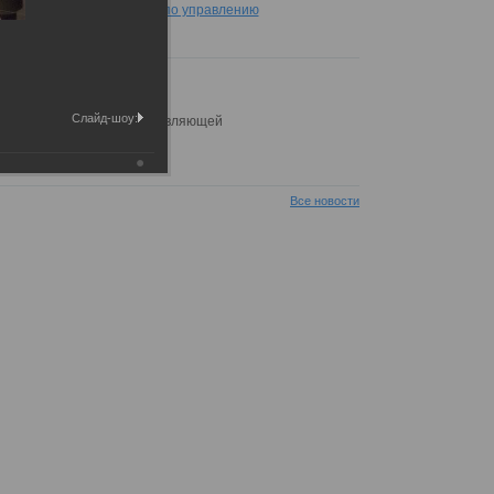
лификационный аттестат по управлению
Д
01.2020г
езентация ППСК
Слайд-шоу:
овлена презентация управляющей
пании ППСК.
зентация ППСК.pdf
Все новости