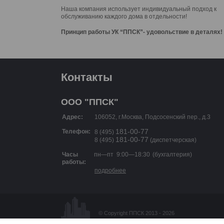
Наша компания использует индивидуальный подход к
обслуживанию каждого дома в отдельности!
Принцип работы УК “ППСК”- удовольствие в деталях!
Контакты
ООО "ППСК"
Адрес:
106052, г.Москва, Подсосенский пер., д.3
Телефон:
181-00-77
8 (495)
181-00-77
8 (495)
(диспетчерская)
пн—пт
9:00—18:30
(бухгалтерия)
Часы
работы:
подробнее
© Copyright ППСК 2013 - 2026