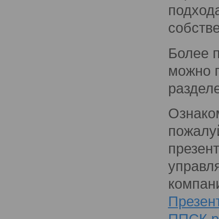
подход
собстве
Более 
можно п
раздел
Ознако
пожалуй
презен
управл
компан
Презен
ППСК.p