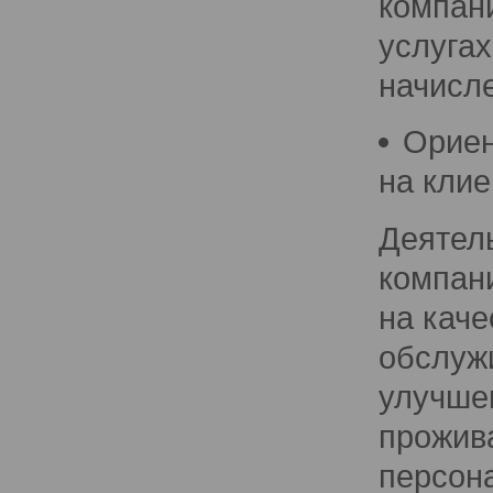
компан
услугах
начисле
Ориен
на клие
Деятел
компан
на каче
обслуж
улучше
прожив
персон