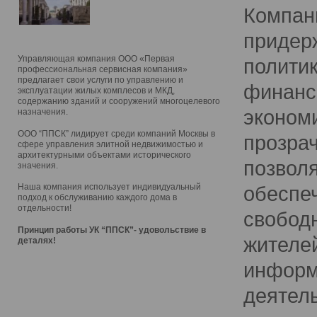
Компан
придер
Управляющая компания ООО «Первая
полити
профессиональная сервисная компания»
предлагает свои услуги по управлению и
финанс
эксплуатации жилых комплесов и МКД,
содержанию зданий и сооружений многоцелевого
эконом
назначения.
ООО “ППСК” лидирует среди компаний Москвы в
прозра
сфере управления элитной недвижимостью и
архитектурными объектами исторического
позвол
значения.
обеспе
Наша компания использует индивидуальный
подход к обслуживанию каждого дома в
отдельности!
свобод
Принцип работы УК “ППСК”- удовольствие в
жителей
деталях!
информ
деятел