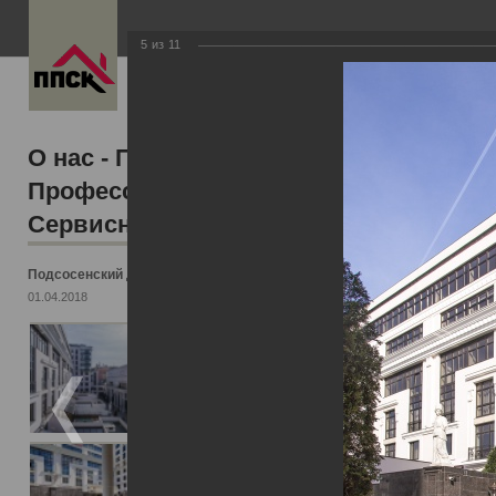
5
из
11
УПРАВЛЯЮЩАЯ КОМП
НАШ
О нас - Первой
Профессиональной
ПРИ
Сервисной Компании
Подсосенский д.3
Проф
01.04.2018
Вместе
профес
команд
админи