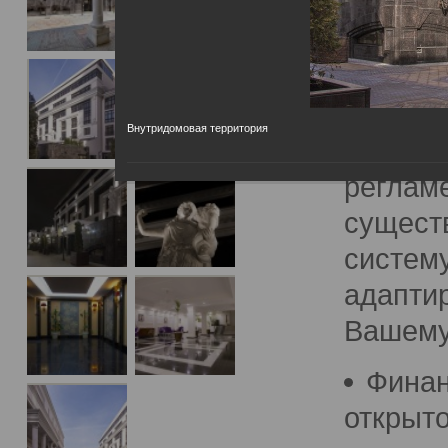
финанс
инжене
мы при
весь н
Внутридомовая территория
опыт, 
реглам
сущес
систему
адаптир
Вашему
Финан
открыт